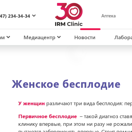
47) 234-34-34
Аптека
27) 234-34-34
ам
Медиацентр
Новости
Лабор
Женское бесплодие
У женщин
различают три вида бесплодия: пе
Первичное бесплодие
– такой диагноз став
клинику впервые, при этом ни разу не рожал
пытаются забеременеть впервые. Стоит помнит