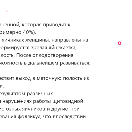
аненной, которая приводит к
примерно 40%).
в яичниках женщины, направлены на
ормируется зрелая яйцеклетка,
лость. После оплодотворения
можность в дальнейшем развиваться,
ествит выход в маточную полость из
и.
езультатом различных
и нарушениях работы щитовидной
истозных яичников и другие,
при
евания фолликул, что впоследствии