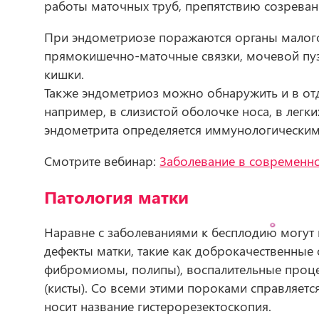
работы маточных труб, препятствию созреван
При эндометриозе поражаются органы малого 
прямокишечно-маточные связки, мочевой пуз
кишки.
Также эндометриоз можно обнаружить и в отд
например, в слизистой оболочке носа, в легк
эндометрита определяется иммунологическим
Смотрите вебинар:
Заболевание в современно
Патология матки
Наравне с заболеваниями к бесплодию могут
дефекты матки, такие как доброкачественные
фибромиомы, полипы), воспалительные проц
(кисты). Со всеми этими пороками справляетс
носит название гистерорезектоскопия.