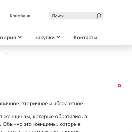
Криобанк
атория
Закупки
Контакты
рвичное, вторичное и абсолютное.
ят женщинам, которые обратились в
и. Обычно это женщины, которые
ь, что в данном случае, период,