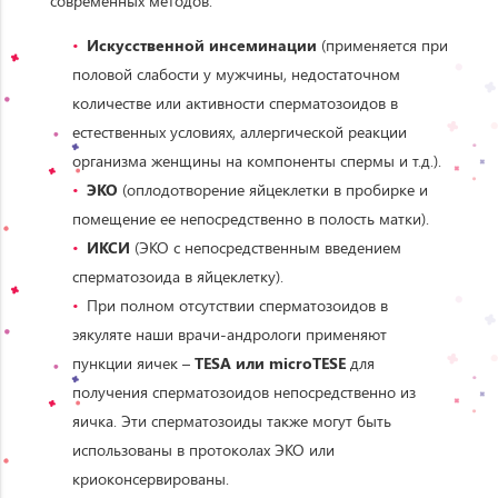
современных методов:
И
скусственной
инсеминации
(применяется при
половой слабости у мужчины, недостаточном
количестве или активности сперматозоидов в
естественных условиях, аллергической реакции
организма женщины на компоненты спермы и т.д.).
ЭКО
(оплодотворение яйцеклетки в пробирке и
помещение ее непосредственно в полость матки).
ИКСИ
(ЭКО с непосредственным введением
сперматозоида в яйцеклетку).
При полном отсутствии сперматозоидов в
эякуляте наши врачи-андрологи применяют
пункции яичек –
TESA или microTESE
для
получения сперматозоидов непосредственно из
яичка. Эти сперматозоиды также могут быть
использованы в протоколах ЭКО или
криоконсервированы.