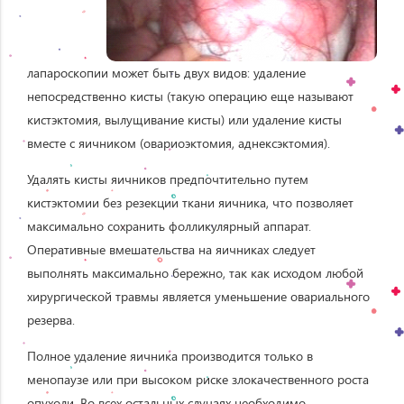
лапароскопии может быть двух видов: удаление
непосредственно кисты (такую операцию еще называют
кистэктомия, вылущивание кисты) или удаление кисты
вместе с яичником (овариоэктомия, аднексэктомия).
Удалять кисты яичников предпочтительно путем
кистэктомии без резекции ткани яичника, что позволяет
максимально сохранить фолликулярный аппарат.
Оперативные вмешательства на яичниках следует
выполнять максимально бережно, так как исходом любой
хирургической травмы является уменьшение овариального
резерва.
Полное удаление яичника производится только в
менопаузе или при высоком риске злокачественного роста
опухоли. Во всех остальных случаях необходимо