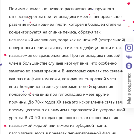
Помимо аномально низкого расположения наружного
отверстия уретры при гипоспадиях имеется ненормальное
развитие кожи крайней плоти, которая в большей степени
концентрируется на спинке пениса, образуя так
называемый «капюшон», тогда как на нижней (вентральной)
поверхности пениса зачастую имеется дефицит кожи и так
называемое ее «расщепление». При гипоспадиях половой
член в большинстве случаев изогнут вниз, что особенно
заметно во время эрекции. В некоторых случаях это связано
Мы в соцсетях:
как раз с дефицитом кожи, которая тянет половой член
вниз. Большинство же случаев заметного искривления
полового члена вниз при гипоспадиях имеет другие
причины. До 70-х годов XX века это искривление связывали
преимущественно с наличием недоразвитой и укороченной
уретры. В 70–90-х годах прошлого века в основном с так
называемой хордой или тяжом из рубцовой ткани,
располагающегося в пределах периуретральной фасции