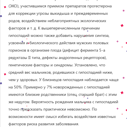
(ЭКО), участившимся приемом препаратов прогестерона
для коррекции угрозы выкидыша и преждевременных
родов, воздействием неблагоприятных экологических
факторов и т. д. К вышеперечисленным причинам
гипоспадий можно также добавить нарушения синтеза,
усвоения и биологического действия мужских половых
гормонов в организме плода (дефицит фермента 5-a
редуктазы II типа, дефекты андрогенных рецепторов),
генетические факторы и синдромы. Установлено, что
средний вес мальчиков, родившихся с гипоспадией ниже,
чем у здоровых. У близнецов гипоспадия наблюдается чаще
на 50%. Примерно у 7% новорожденных с гипоспадией
имеются близкие родственники (отец, старший брат) с этим
же недугом. Вероятность рождения мальчика с гипоспадией
точно предсказать практически невозможно. По
возможности имеет смысл избегать воздействия известных
факторов риска развития заболевания.