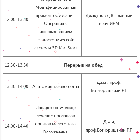
Модифицированная
промонтофиксация.
Джакупов Д.В., главный
12.00-13.30
Операция с
врач ИРМ
использованием
эндоскопической
системы 3D Karl Storz
12.30-13.30
Перерыв на обед
Д.м.н, проф.
13.30-14.00
Анатомия тазового дна
Ботчоришвили Р.Г.
Лапароскопическое
лечение пролапсов
Д.м.н,
органов малого таза.
14.00-14.40
проф.
Р.Г.
Ботчоришвили
Осложнения.