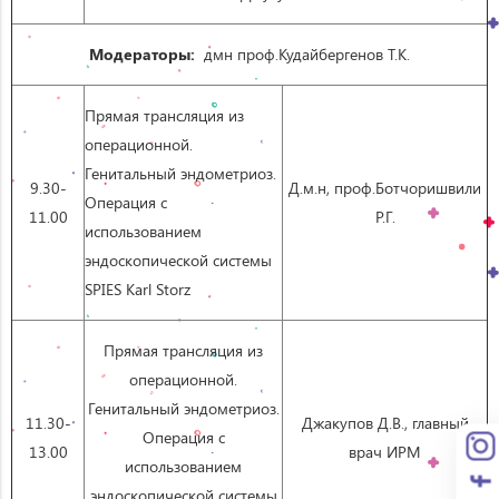
Модераторы:
дмн проф.Кудайбергенов Т.К.
Прямая трансляция из
операционной.
Генитальный эндометриоз.
9.30-
Д.м.н, проф.Ботчоришвили
Операция с
11.00
Р.Г.
использованием
эндоскопической системы
SPIES Karl Storz
Прямая трансляция из
операционной.
Генитальный эндометриоз.
11.30-
Джакупов Д.В., главный
Операция с
13.00
врач ИРМ
использованием
эндоскопической системы