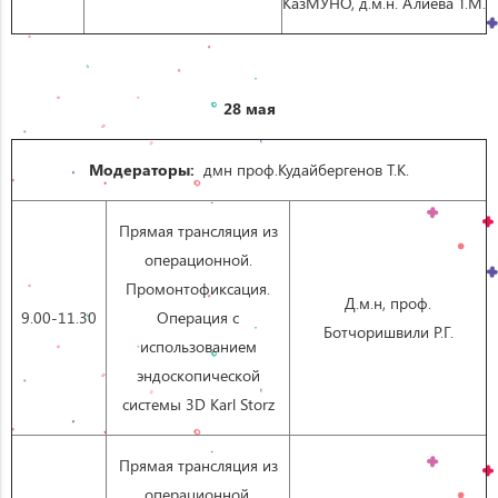
КазМУНО, д.м.н. Алиева Т.М.
28 мая
Модераторы:
дмн проф.Кудайбергенов Т.К.
Прямая трансляция из
операционной.
Промонтофиксация.
Д.м.н, проф.
9.00-11.30
Операция с
Ботчоришвили Р.Г.
использованием
эндоскопической
системы 3D Karl Storz
Прямая трансляция из
операционной.