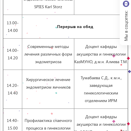
SPIES Karl Storz
Мы в соцсетях:
13.00-
Перерыв на обед
14.00
Современные методы
Доцент кафедры
14.00-
лечения различных форм
акушерства и гинекологии
14.20
эндометриоза
КазМУНО, д.м.н. Алиева Т.М.
Тумабаева С.Д., к.м.н.,
Хирургическое лечение
14.20-
заведующая
эндометриом яичников
14.40
гинекологическим
отделением ИРМ
Доцент кафедры
14.40-
Профилактика спаечного
акушерства и гинекологии
15.00
процесса в гинекологии