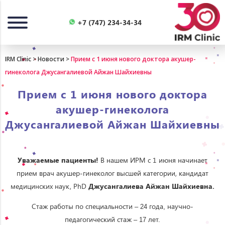
Назад
+7 (747) 234-34-34
IRM Clinic
>
Новости
>
Прием с 1 июня нового доктора акушер-
гинеколога Джусангалиевой Айжан Шайхиевны
Прием с 1 июня нового доктора
акушер-гинеколога
Джусангалиевой Айжан Шайхиевны
Уважаемые пациенты!
В нашем ИРМ с 1 июня начинает
прием врач акушер-гинеколог высшей категории, кандидат
медицинских наук, PhD
Джусангалиева Айжан Шайхиевна.
Стаж
работы
по
специальности
года
научно-
– 24
,
педагогический
стаж
– 17 лет.