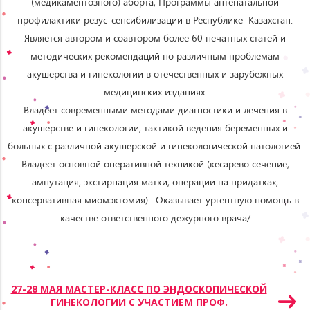
(медикаментозного) аборта, Программы антенатальной
профилактики резус-сенсибилизации в Республике Казахстан.
Является автором и соавтором более 60 печатных статей и
методических рекомендаций по различным проблемам
акушерства и гинекологии в отечественных и зарубежных
медицинских изданиях.
Владеет современными методами диагностики и лечения в
акушерстве и гинекологии, тактикой ведения беременных и
больных с различной акушерской и гинекологической патологией.
Владеет основной оперативной техникой (кесарево сечение,
ампутация, экстирпация матки, операции на придатках,
консервативная миомэктомия). Оказывает ургентную помощь в
качестве ответственного дежурного врача/
Навигация
27-28 МАЯ МАСТЕР-КЛАСС ПО ЭНДОСКОПИЧЕСКОЙ
ГИНЕКОЛОГИИ С УЧАСТИЕМ ПРОФ.
по