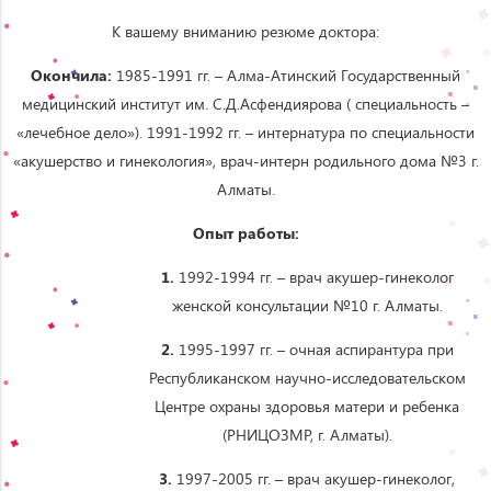
К
вашему
вниманию
резюме
доктора
:
Окончила:
1985-1991
гг
. –
Алма-Атинский
Государственный
медицинский
институт
им
. С.Д.Асфендиярова (
специальность
–
«
лечебное
дело
»).
1991-1992
гг
. –
интернатура
по
специальности
«
акушерство
и
гинекология
»,
врач-интерн
родильного
дома
№3
г.
Алматы
.
Опыт работы:
1.
1992-1994 гг. – врач акушер-гинеколог
женской консультации №10 г. Алматы.
2.
1995-1997 гг. – очная аспирантура при
Республиканском научно-исследовательском
Центре охраны здоровья матери и ребенка
(РНИЦОЗМР, г. Алматы).
3.
1997-2005 гг. – врач акушер-гинеколог,