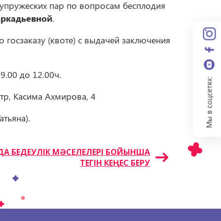
упружеских пар по вопросам бесплодия
ркадьевной
.
 госзаказу (квоте) с выдачей заключения
9.00 до 12.00ч.
Мы в соцсетях:
тр, Касима Ахмирова, 4
тьяна).
ДА БЕДЕУЛІК МӘСЕЛЕЛЕРІ БОЙЫНША
ТЕГІН КЕҢЕС БЕРУ