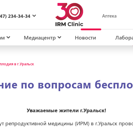
47) 234-34-34
Аптека
27) 234-34-34
ам
Медиацентр
Новости
Лабор
плодия в г.Уральск
ие по вопросам беспло
Уважаемые жители г.Уральск!
ут репродуктивной медицины (ИРМ) в г.Уральск прово