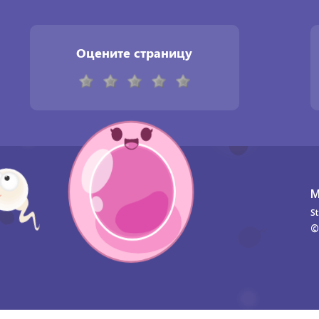
Оцените страницу
М
St
©