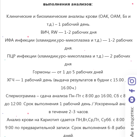
выполнения анализов:
Клинические и биохимические анализы крови (ОАК, ОАМ, Бх и
т.д.) – 1 рабочий день.
ВИЧ, RW — 1-2 рабочих дня
ИФА инфекции (хламидии,уро-микоплазма и т.д.) — 1-2 рабочих
дня.
ПЦР инфекции (хламидии,уро-микоплазма и т.д.) — 2 рабочих
дня
Гормоны — от 1 до 5 рабочих дней
ХГЧ — 1 рабочий день (выдача результатов в будни с 15.00 до
16.00ч.)
Спермограмма – сдача анализа Пн-Пт с 8:00 до 16:00, Сб с 8:00
до 12:00. Срок выполнения 1 рабочий день / Ускоренный анализ
Мы в соцсетях:
в течение 2-3 часов.
Анализ крови на Кариотип сдается ПН,Вт,Ср,Пт, Субб. с 8:00 до
9:00 по предварительной записи. Срок выполнения 6-8 рабочих
дней.