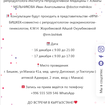
репродуктолога Института Репродуктивной Медицины г. Алматы
МЕЛЬНИКОВА Иван Анатольевича @doctor.melnikov
Консультации будут проходить в представительстве «ИРМ-
БИШКЕК»совместно с репродуктологом-эндокринологом-
гинекологом, К.М.Н. Жоробековой Айшой Окумбековной
@irm.bishkek
Дата:
16 декабря с 9.00 до 21.00
17 декабря с 9.00 до 17.00
Место проведения:
Мы в соцсетях:
г. Бишкек, ул.Манаса 41а, мед. центр Дипломат, уг.Токтогула (над
аптекой Адмирал, 2 этаж, вход с Манаса).
Запись на прием ведётся по телефону:
+996 555 509 546 WhatsApp
ДО ВСТРЕЧИ В КЫРГЫЗСТАНЕ!