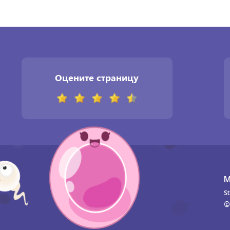
Оцените страницу
М
St
©