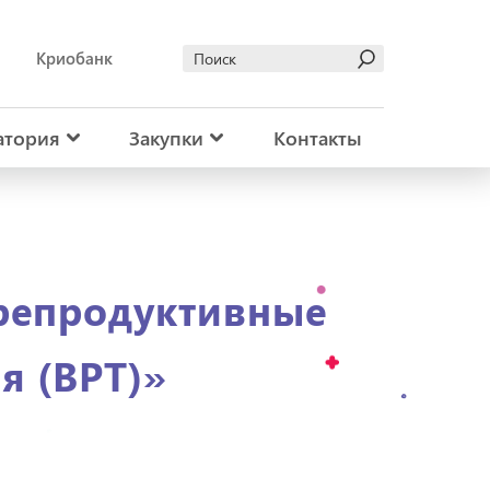
Криобанк
атория
Закупки
Контакты
 репродуктивные
я (ВРТ)»