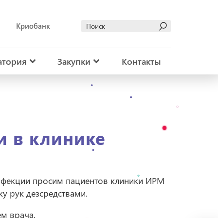
Криобанк
атория
Закупки
Контакты
и в клинике
инфекции просим пациентов клиники ИРМ
у рук дезсредствами.
м врача.