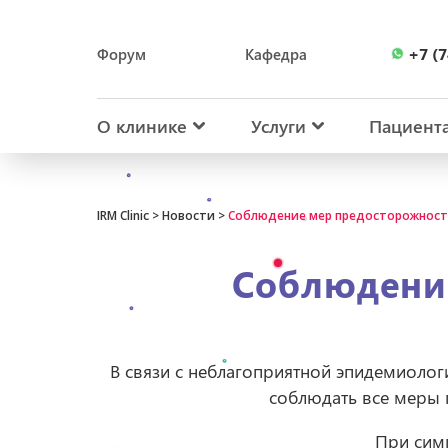
+7 (7
Форум
Кафедра
+7 (7
О клинике
Услуги
Пациент
IRM Clinic
>
Новости
>
Соблюдение мер предосторожност
Соблюдение
В связи с неблагоприятной эпидемиоло
соблюдать все меры 
При сим