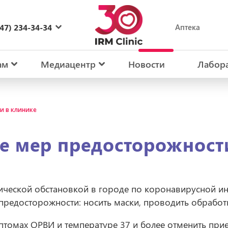
47) 234-34-34
Аптека
27) 234-34-34
ам
Медиацентр
Новости
Лабор
и в клинике
 мер предосторожност
гической обстановкой в городе по коронавирусной 
предосторожности: носить маски, проводить обработк
птомах ОРВИ и температуре 37 и более отменить прие