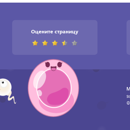
Оцените страницу
М
St
©