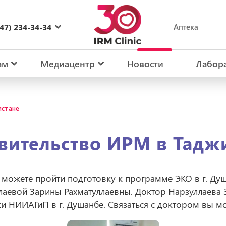
47) 234-34-34
Аптека
27) 234-34-34
ам
Медиацентр
Новости
Лабор
истане
вительство ИРМ в Тадж
можете пройти подготовку к программе ЭКО в г. Душа
лаевой Зарины Рахматуллаевны. Доктор Нарзуллаева 
и НИИАГиП в г. Душанбе. Связаться с доктором вы м