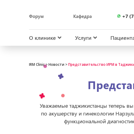
+7 (7
Форум
Кафедра
+7 (7
О клинике
Услуги
Пациент
IRM Clinic
>
Новости
>
Представительство ИРМ в Таджик
Предста
Уважаемые таджикистанцы теперь вы 
по акушерству и гинекологии Нарзул
функциональной диагностик