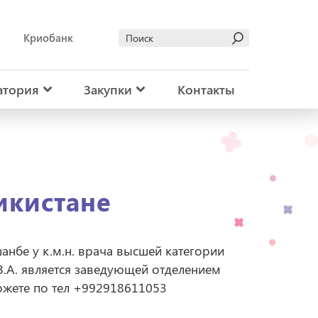
Криобанк
атория
Закупки
Контакты
икистане
нбе у к.м.н. врача высшей категории
З.А. является заведующей отделением
ожете по тел +992918611053