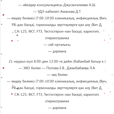
— әйелдер консультациясы Джусангалиева А.Ш.
— УДЗ-кабинеті Аманова Д.Т.
— емдеу бөлмесі (7:00-10:00 клиникалық, инфекциялық (Вич,
РВ-дан басқа), гормоналды зерттеулерге қан алу (Вит Д,
СА-125, ФСГ, FT3, Тестостерон-нан басқа), кариотип,
спермограмма
— сall-орталығы
— дәріхана
21 наурыз күні 8.00-ден 13.00-ге дейін (Кабанбай батыр к.)
— ЭКО бөлімі — Попова Е.В., Джанбабаева Л.А.
— заң бөлімі
— емдеу бөлмесі (7:00-10:00 клиникалық, инфекциялық (Вич,
РВ-дан басқа), гормоналды зерттеулерге қан алу (Вит Д,
СА-125, ФСГ, FT3, Тестостерон-нан басқа), кариотип,
спермограмма
— дәріхана