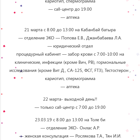
кариотип, спермограмма
— сall-центр до 19.00
— аптека
21 марта с 8:00 до 13:00 на Кабанбай батыра
— отделение ЭКО — Попова Е.В., Джанбабаева Л.А.
— юридический отдел
процедурный кабинет — забор крови с 7:00-10:00 на
клинические, инфекции (кроме Вич, РВ), гормональные
исследования (кроме Вит Д., СА-125, ФСГ, FT3), Тестостерон ,
кариотип, спермограмма
— аптека
22 марта- выходной день!!
— только сall-центр с 7:00 до 19.00
23.03.19 с 8.00 до 13:00 на Толе би
— отделение ЭКО- Онлас А.Р.
— женская консультация — Рослякова Т.А., Тян И.И.