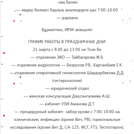
-заң бөлімі
— емдеу бөлмесі барлық анализдерге қан 7:00-10:00
— дәріхана
Құрметпен, ИРМ әкімшілігі
ГРАФИК РАБОТЫ В ПРАЗДНИЧНЫЕ ДНИ:
21 марта с 8.00 до 13.00 на Толе би
— отделение ЭКО — Тайбагарова Ж.Б.
— отделение андрологии — Безруков Р.В., Картанбаев Е.К.
— отделение оперативной гинекологии Шардарбекова Д.Д.
(гистероскопия)
— юридический отдел
— женская консультация Джусангалиева А.Ш.
— кабинет УЗИ Аманова Д.Т.
— процедурный кабинет- забор крови с 7:00-10:00 на
клинические, инфекции (кроме Вич, РВ), гормональные
исследования (кроме Вит Д, СА-125, ФСГ, FT3, Тестостерон),