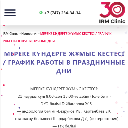
Назад
+7 (747) 234-34-34
IRM Clinic
>
Новости
>
МЕРЕКЕ КҮНДЕРГЕ ЖҰМЫС КЕСТЕСІ / ГРАФИК
РАБОТЫ В ПРАЗДНИЧНЫЕ ДНИ
МЕРЕКЕ КҮНДЕРГЕ ЖҰМЫС КЕСТЕСІ
/ ГРАФИК РАБОТЫ В ПРАЗДНИЧНЫЕ
ДНИ
МЕРЕКЕ КҮНДЕРГЕ ЖҰМЫС КЕСТЕСІ:
21 наурыз күні 8.00-ден 13.00-ге дейін (Толе би к.)
— ЭКО бөлімі Тайбагарова Ж.Б.
— андрология бөлімі -Безруков Р.В., Картанбаев Е.К.
— ота жасау бөлімшесі Шардарбекова Д.Д. (гистероскопия)
— заң бөлімі