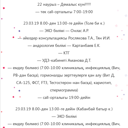
22 наурыз – Демалыс күні!!!!!
— тек call-орталығы 7:00-19:00
23.03.19 8.00-ден 13.00-ге дейін (Толе би к.)
— ЭКО бөлімі — Онлас А.Р.
— әйелдер консультациясы Рослякова Т.А., Тян И.И.
— андрология бөлімі — Картанбаев Е.К.
— КТГ
— УДЗ-кабинеті Аманова Д.Т.
— eмдеу бөлмесі (7:00-10:00 клиникалық, инфекциялық (Вич,
РВ-дан басқа), гормоналды зерттеулерге қан алу (Вит Д,
СА-125, ФСГ, FT3, Тестостерон-нан басқа), кариотип,
спермограмма)
— call-орталығы 19:00-дейін
23.03.19 8.00-ден 13.00-ге дейін (Кабанбай батыр к.)
— ЭКО бөлімі
— eмдеу бөлмесі (7:00-10:00 клиникалық, инфекциялық (Вич,