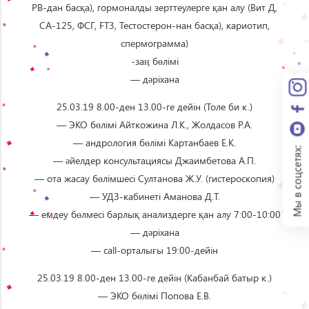
РВ-дан басқа), гормоналды зерттеулерге қан алу (Вит Д,
СА-125, ФСГ, FT3, Тестостерон-нан басқа), кариотип,
спермограмма)
-заң бөлімі
— дәріхана
25.03.19 8.00-ден 13.00-ге дейін (Толе би к.)
— ЭКО бөлімі Айткожина Л.К., Жолдасов Р.А.
— андрология бөлімі Картанбаев Е.К.
Мы в соцсетях:
— әйелдер консультациясы Джаимбетова А.П.
— ота жасау бөлімшесі Султанова Ж.У. (гистероскопия)
— УДЗ-кабинеті Аманова Д.Т.
— емдеу бөлмесі барлық анализдерге қан алу 7:00-10:00
— дәріхана
— сall-орталығы 19:00-дейін
25.03.19 8.00-ден 13.00-ге дейін (Кабанбай батыр к.)
— ЭКО бөлімі Попова Е.В.