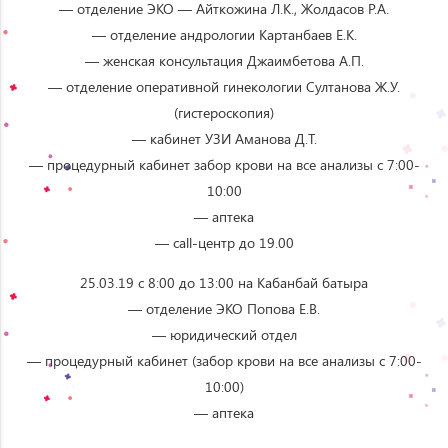
— отделение ЭКО — Айткожина Л.К., Жолдасов Р.А.
— отделение андрологии Картанбаев Е.К.
— женская консультация Джаимбетова А.П.
— отделение оперативной гинекологии Султанова Ж.У.
(гистероскопия)
— кабинет УЗИ Аманова Д.Т.
— процедурный кабинет забор крови на все анализы с 7:00-
10:00
— аптека
— сall-центр до 19.00
25.03.19 с 8:00 до 13:00 на Кабанбай батыра
— отделение ЭКО Попова Е.В.
— юридический отдел
— процедурный кабинет (забор крови на все анализы с 7:00-
10:00)
— аптека