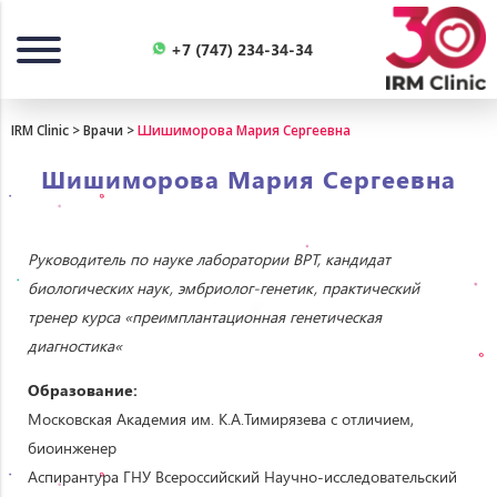
Назад
+7 (747) 234-34-34
IRM Clinic
>
Врачи
>
Шишиморова Мария Сергеевна
Шишиморова Мария Сергеевна
Руководитель по науке
лаборатории
ВРТ
,
кандидат
биологических
наук
, эмбриолог-генетик,
практический
тренер
курса
«
преимплантационная
генетическая
диагностика
«
Образование
:
Московская Академия им. K.A.Тимирязева с отличием,
биоинженер
Аспирантура ГНУ Всероссийский Научно-исследовательский