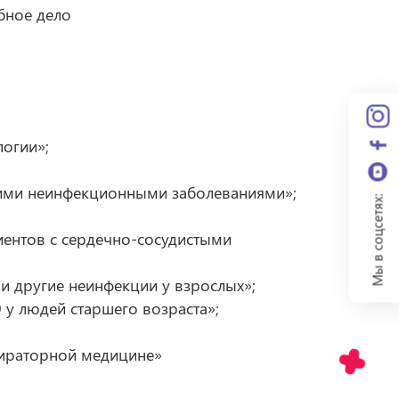
бное дело
огии»;
ими неинфекционными заболеваниями»;
Мы в соцсетях:
циентов с сердечно-сосудистыми
и другие неинфекции у взрослых»;
у людей старшего возраста»;
пираторной медицине»