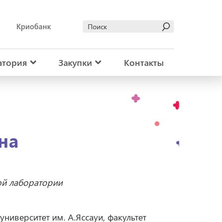
Криобанк
атория
Закупки
Контакты
на
ой лаборатории
иверситет им. А.Яссауи, факультет