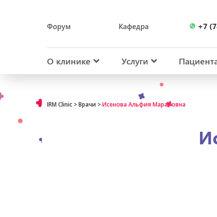
+7 (7
Форум
Кафедра
+7 (7
О клинике
Услуги
Пациент
IRM Clinic
>
Врачи
>
Исенова Альфия Маратовна
И