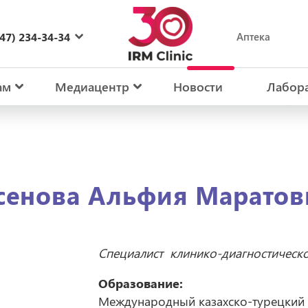
47) 234-34-34
Аптека
27) 234-34-34
ам
Медиацентр
Новости
Лабор
сенова Альфия Маратов
Специалист
клинико-диагностическ
Образование
:
Международный казахско-турецкий ун