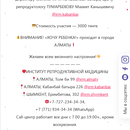
репродуктологу ТУМАРБЕКОВУ Махмет Канышевичу
@irm.kabanbai
Стоимость участия — 3000 тенге.
ВНИМАНИЕ! «ХОЧУ РЕБЕНКА!» проходит в городе
АЛМАТЫ
Желаем всем весеннего настроения!
— — — — — —
ИНСТИТУТ РЕПРОДУКТИВНОЙ МЕДИЦИНЫ
АЛМАТЫ, Толе би 99
@irm.almaty
АЛМАТЫ, Кабанбай батыра 226
@irm.kabanbai
Мы в соцсетях:
ШЫМКЕНТ, Еримбетова, 302
@irm.shymkent
+7-727-234-34-34,
+7 (771) 934-34-34‬ (WhatsApp).
Call-центр работает все дни с 7.00 до 19.00ч., кроме
воскресения.