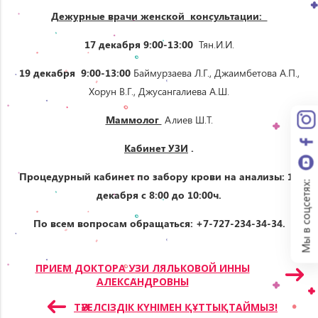
Дежурные врачи женской консультации:
17
декабря 9:00-13:00
Тян.И.И.
19
декабря 9:00-13:00
Баймурзаева Л.Г., Джаимбетова А.П.,
Хорун В.Г., Джусангалиева А.Ш.
Маммолог
Алиев Ш.Т.
Кабинет УЗИ
.
Процедурный кабинет по забору крови на анализы: 19
Мы в соцсетях:
декабря с
8:00 до 10:00ч.
По всем вопросам обращаться: +7-727-234-34-34.
Навигация
ПРИЕМ ДОКТОРА УЗИ ЛЯЛЬКОВОЙ ИННЫ
АЛЕКСАНДРОВНЫ
по
записям
ТӘУЕЛСІЗДІК КҮНІМЕН ҚҰТТЫҚТАЙМЫЗ!