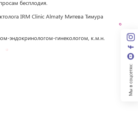
просам бесплодия.
толога IRM Clinic Almaty Митева Тимура
огом-эндокринологом-гинекологом, к.м.н.
Мы в соцсетях: