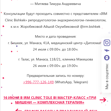
— Митяева Тимура Андреевича
Консультации будут проходить совместно с представителем «IRM
Clinic Bishkek» репродуктологом-эндокринологом-гинекологом,
к.м.н. Жоробековой Айшой Окумбековной @irm.bishkek
Место и дата проведения:
г. Бишкек, ул. Манаса, 41А, медицинский центр «Дипломат»
24 июля с 09.00ч. до 18.00ч.
г. Талас, ул. Манаса, 118/21, клиника Макешова
26 июля с 09.00ч. до 19.00ч.
Мы в соцсетях:
Предварительная запись по номеру:
+996-777-126-149
(WhatsApp, Telegram)
Навигация
16 ИЮНЯ В IRM CLINIC TOLE BI МАСТЕР-КЛАСС «ТРИ
МИШЕНИ — КОМПЛЕКСНАЯ ТЕРАПИЯ»
по
записям