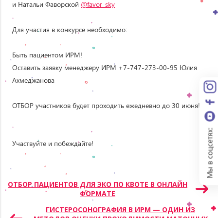
и Натальи Фаворской
@favor_sky
⠀
⠀
Для участия в конкурсе необходимо:⠀
⠀
Быть пациентом ИРМ!
Оставить заявку менеджеру ИРМ +7-747-273-00-95 Юлия
Ахмеджанова
⠀
ОТБОР участников будет проходить ежедневно до 30 июня!!!
⠀
⠀
Мы в соцсетях:
Участвуйте и побеждайте!⠀
Навигация
ОТБОР ПАЦИЕНТОВ ДЛЯ ЭКО ПО КВОТЕ В ОНЛАЙН
ФОРМАТЕ
по
записям
ГИСТЕРОСОНОГРАФИЯ В ИРМ — ОДИН ИЗ